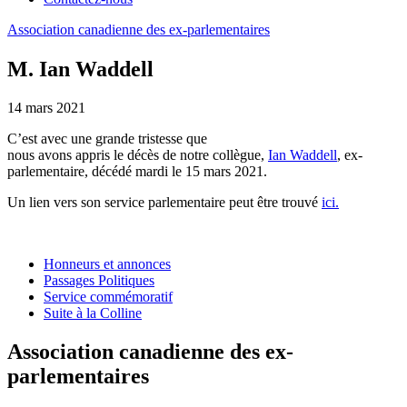
Association
canadienne
des
ex-parlementaires
M. Ian Waddell
14 mars 2021
C’est
avec
une
grande
tristesse que
nous
avons
appris
le
décès
de
notre
collègue
,
Ian Waddell
, ex-
parlementaire
,
décédé
mardi le
15 mars
2021.
Un lien
vers
son service
parlementaire
peut
être
trouvé
ici.
Honneurs et annonces
Passages Politiques
Service commémoratif
Suite à la Colline
Association canadienne des ex-
parlementaires