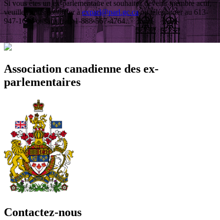
Si vous êtes un ex-parlementaire et souhaitez devenir membre actif,
veuillez nous contacter à
exparl@parl.gc.ca
ou téléphoner au 613-
947-1690 or sans frais 1-888-567-4764.
Association canadienne des ex-
parlementaires
Contactez-nous