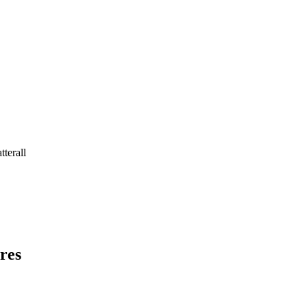
terall
res