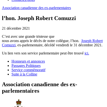
Association
canadienne
des
ex-parlementaires
l’hon. Joseph Robert Comuzzi
21 décembre 2021
C’est
avec
une
grande
tristesse que
nous
avons
appris
le
décès
de
notre
collègue
, l’hon.
Joseph Robert
Comuzzi
,
ex-
parlementaire,
décédé
vendredi le 31 décembre 2021.
Un lien
vers
son service
parlementaire
peut
être
trouvé
ici.
Honneurs et annonces
Passages Politiques
Service commémoratif
Suite à la Colline
Association canadienne des ex-
parlementaires