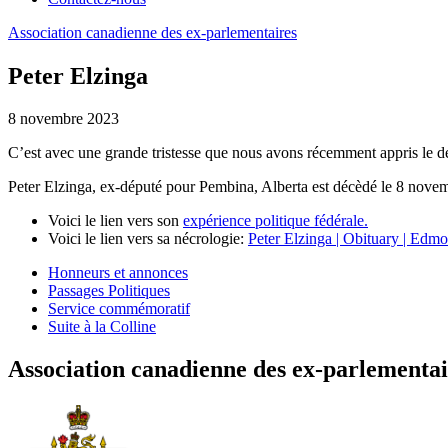
Association
canadienne
des
ex-parlementaires
Peter Elzinga
8 novembre 2023
C’est avec une grande tristesse que nous avons récemment appris le d
Peter Elzinga, ex-député pour Pembina, Alberta est décèdé le 8 nove
Voici le lien vers son
expérience politique fédérale.
Voici le lien vers sa nécrologie:
Peter Elzinga | Obituary | Edm
Honneurs et annonces
Passages Politiques
Service commémoratif
Suite à la Colline
Association canadienne des ex-parlementai