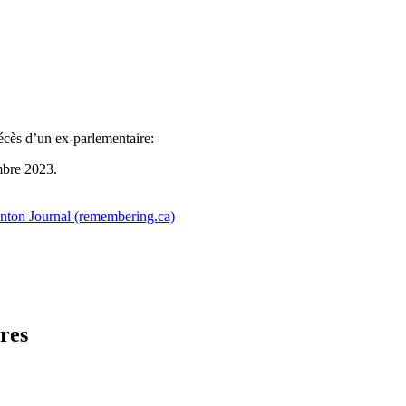
écès d’un ex-parlementaire:
mbre 2023.
onton Journal (remembering.ca)
res